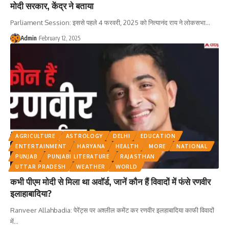
मोदी सरकार, केंद्र ने बताया
Parliament Session: इससे पहले 4 फरवरी, 2025 को नित्यानंद राय ने लोकसभा
…
Admin
February 12, 2025
AGRICULTURE
ASTROLOGY
DELHI
EDUCATION
ENTERTAINMENT
HARYANA
HEALTH
MORE
NATIONAL
PUNJAB
PUNJABI LITERATURE
RAJASTHAN
UTTAR PRADESH
WEATHER
WORLD
कभी पीएम मोदी से मिला था अवॉर्ड, जानें कौन हैं विवादों में फंसे रणवीर
इलाहाबादिया?
Ranveer Allahbadia: पेरेंट्स पर अश्लील कमेंट कर रणवीर इलहाबादिया काफी विवादों
में
…