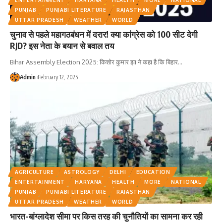
ENTERTAINMENT
HARYANA
HEALTH
MORE
NATIONAL
PUNJAB
PUNJABI LITERATURE
RAJASTHAN
UTTAR PRADESH
WEATHER
WORLD
चुनाव से पहले महागठबंधन में दरार! क्या कांग्रेस को 100 सीट देगी
RJD? इस नेता के बयान से बवाल तय
Bihar Assembly Election 2025: किशोर कुमार झा ने कहा है कि बिहार
…
Admin
February 12, 2025
AGRICULTURE
ASTROLOGY
DELHI
EDUCATION
ENTERTAINMENT
HARYANA
HEALTH
MORE
NATIONAL
PUNJAB
PUNJABI LITERATURE
RAJASTHAN
UTTAR PRADESH
WEATHER
WORLD
भारत-बांग्लादेश सीमा पर किस तरह की चुनौतियों का सामना कर रही