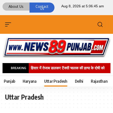
About Us
Contact
Us
हिसार में तेजाब डालकर टैक्सी चालक की हत्या के दोषी को
BREAKING
उम्रकैद, ₹1 लाख का जुर्माना
सफ़ाई कर्मचारियों के साथ
Punjab
Haryana
Uttar Pradesh
Delhi
Rajasthan
हुई घटना के बाद सीएम भगवंत सिंह मान ने बरनाला डीएसपी को
Uttar Pradesh
तुरंत सस्पेंड करने का दिया आदेश: मीत हेयर
शहीद-ए-
आज़म भगत सिंह, राजगुरु और सुखदेव को ‘भारत रत्न’ दिए