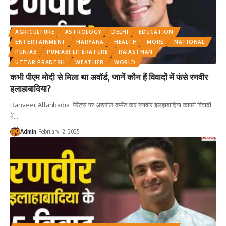
AGRICULTURE
ASTROLOGY
DELHI
EDUCATION
ENTERTAINMENT
HARYANA
HEALTH
MORE
NATIONAL
PUNJAB
PUNJABI LITERATURE
RAJASTHAN
UTTAR PRADESH
WEATHER
WORLD
कभी पीएम मोदी से मिला था अवॉर्ड, जानें कौन हैं विवादों में फंसे रणवीर
इलाहाबादिया?
Ranveer Allahbadia: पेरेंट्स पर अश्लील कमेंट कर रणवीर इलहाबादिया काफी विवादों
में
…
Admin
February 12, 2025