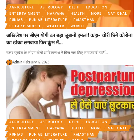
AGRICULTURE
ASTROLOGY
DELHI
EDUCATION
ENTERTAINMENT
HARYANA
HEALTH
MORE
NATIONAL
PUNJAB
PUNJABI LITERATURE
RAJASTHAN
UTTAR PRADESH
WEATHER
WORLD
अखिलेश पर सीएम योगी का बड़ा जुबानी हमला! कहा- चोरी छिपे कोरोना
का टीका लगवाया फिर कुंभ में…
उत्तर प्रदेश के सीएम योगी आदित्यनाथ ने बिना नाम लिए समाजवादी पार्टी
…
Admin
February 12, 2025
AGRICULTURE
ASTROLOGY
DELHI
EDUCATION
ENTERTAINMENT
HARYANA
HEALTH
MORE
NATIONAL
PUNJAB
PUNJABI LITERATURE
RAJASTHAN