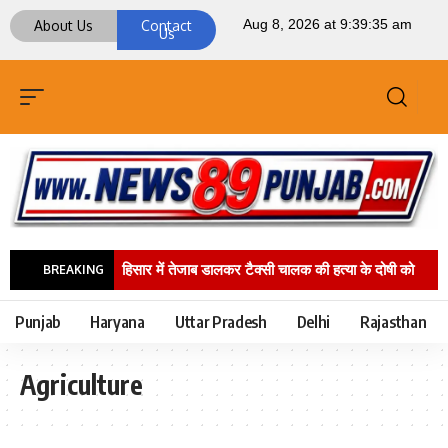
About Us
Contact
Us
हिसार में तेजाब डालकर टैक्सी चालक की हत्या के दोषी को
BREAKING
उम्रकैद, ₹1 लाख का जुर्माना
सफ़ाई कर्मचारियों के साथ
Punjab
Haryana
Uttar Pradesh
Delhi
Rajasthan
हुई घटना के बाद सीएम भगवंत सिंह मान ने बरनाला डीएसपी को
Agriculture
तुरंत सस्पेंड करने का दिया आदेश: मीत हेयर
शहीद-ए-
आज़म भगत सिंह, राजगुरु और सुखदेव को ‘भारत रत्न’ दिए