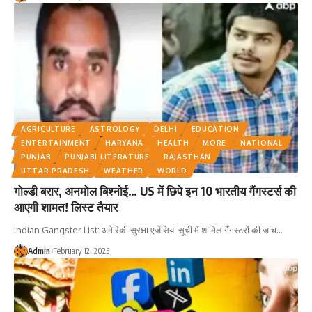
AGRICULTURE
ASTROLOGY
DELHI
EDUCATION
ENTERTAINMENT
HARYANA
HEALTH
MORE
NATIONAL
PUNJAB
PUNJABI LITERATURE
RAJASTHAN
UTTAR PRADESH
WEATHER
WORLD
गोल्डी बरार, अनमोल बिश्नोई… US में छिपे इन 10 भारतीय गैंगस्टर्स की
आएगी शामत! लिस्ट तैयार
Indian Gangster List: अमेरिकी सुरक्षा एजेंसियां सूची में शामिल गैंगस्टरों की जांच
…
Admin
February 12, 2025