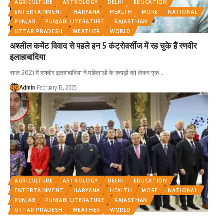
AGRICULTURE
ASTROLOGY
DELHI
EDUCATION
ENTERTAINMENT
HARYANA
HEALTH
MORE
NATIONAL
PUNJAB
PUNJABI LITERATURE
RAJASTHAN
UTTAR PRADESH
WEATHER
WORLD
अश्लील कमेंट विवाद से पहले इन 5 कंट्रोवर्सीज में रह चुके हैं रणवीर
इलाहाबादिया
साल 2021 में रणवीर इलहाबादिया ने महिलाओं के कपड़ों को लेकर एक
…
Admin
February 12, 2025
AGRICULTURE
ASTROLOGY
DELHI
EDUCATION
ENTERTAINMENT
HARYANA
HEALTH
MORE
NATIONAL
PUNJAB
PUNJABI LITERATURE
RAJASTHAN
UTTAR PRADESH
WEATHER
WORLD