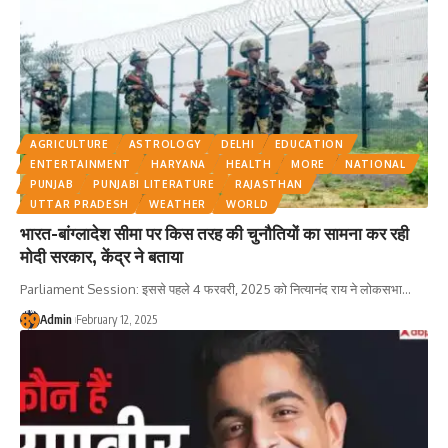
कार्यों का किया अवलोकन
AGRICULTURE
ASTROLOGY
DELHI
EDUCATION
ENTERTAINMENT
HARYANA
HEALTH
MORE
NATIONAL
PUNJAB
PUNJABI LITERATURE
RAJASTHAN
UTTAR PRADESH
WEATHER
WORLD
भारत-बांग्लादेश सीमा पर किस तरह की चुनौतियों का सामना कर रही
मोदी सरकार, केंद्र ने बताया
Parliament Session: इससे पहले 4 फरवरी, 2025 को नित्यानंद राय ने लोकसभा
…
Admin
February 12, 2025